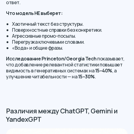
ответ.
Что модель НЕ выберет:
Хаотичный текст без структуры.
Поверхностные справки без конкретики.
Агрессивные промо-посылы.
Перегрузка ключевыми словами.
«Вода» и общие фразы.
Исследование Princeton/Georgia Tech
показывает,
что добавление релевантной статистики повышает
видимость в генеративных системах на
15–40%
, а
улучшение читабельности — на
15–30%
.
Различия между ChatGPT, Gemini и
YandexGPT