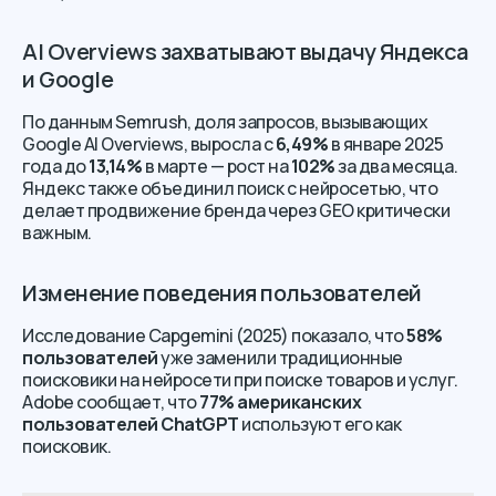
AI Overviews захватывают выдачу Яндекса
и Google
По данным Semrush, доля запросов, вызывающих
Google AI Overviews, выросла с
6,49%
в январе 2025
года до
13,14%
в марте — рост на
102%
за два месяца.
Яндекс также объединил поиск с нейросетью, что
делает продвижение бренда через GEO критически
важным.
Изменение поведения пользователей
Исследование Capgemini (2025) показало, что
58%
пользователей
уже заменили традиционные
поисковики на нейросети при поиске товаров и услуг.
Adobe сообщает, что
77% американских
пользователей ChatGPT
используют его как
поисковик.