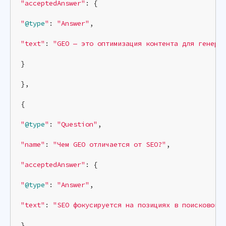
"acceptedAnswer"
: {

"
@type
"
: 
"Answer"
,

"text"
: 
"GEO — это оптимизация контента для генера
}

},

{

"
@type
"
: 
"Question"
,

"name"
: 
"Чем GEO отличается от SEO?"
,

"acceptedAnswer"
: {

"
@type
"
: 
"Answer"
,

"text"
: 
"SEO фокусируется на позициях в поисковой 
}
