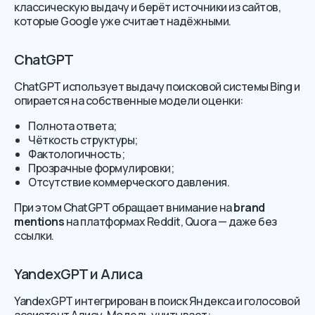
классическую выдачу и берёт источники из сайтов,
которые Google уже считает надёжными.
ChatGPT
ChatGPT использует выдачу поисковой системы Bing и
опирается на собственные модели оценки:
Полнота ответа;
Чёткость структуры;
Фактологичность;
Прозрачные формулировки;
Отсутствие коммерческого давления.
При этом ChatGPT обращает внимание на
brand
mentions
на платформах Reddit, Quora — даже без
ссылки.
YandexGPT и Алиса
YandexGPT интегрирован в поиск Яндекса и голосовой