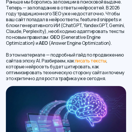
Раньше мы боролись за позиции в поисковой выдаче.
Теперь — за попадание в ответы нейросетей. В 2026
году традиционного SEO уже недостаточно. Чтобы
ваш сайт попадал в нейроответы, featured snippets и
блоки генеративного ИИ (ChatGPT, YandexGPT, Gemini,
Claude, Perplexity), необходимо адаптировать тексты
по новым правилам:
GEO
(Generative Engine
Optimization) и
AEO
(Answer Engine Optimization).
В этом материале — подробный гайд по продвижению
сайта в эпоху AI. Разбираем, как
писать тексты
,
которые нейросеть будет цитировать, как
оптимизировать техническую сторону сайта и почему
это критично для роста трафика уже сегодня.