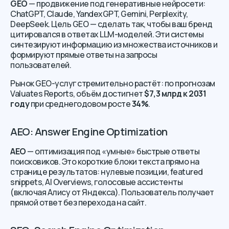
GEO
— продвижение под генеративные нейросети:
ChatGPT, Claude, YandexGPT, Gemini, Perplexity,
DeepSeek. Цель GEO — сделать так, чтобы ваш бренд
цитировался в ответах LLM-моделей. Эти системы
синтезируют информацию из множества источников и
формируют прямые ответы на запросы
пользователей.
Рынок GEO-услуг стремительно растёт: по прогнозам
Valuates Reports, объём достигнет
$7,3 млрд к 2031
году
при среднегодовом росте
34%
.
AEO: Answer Engine Optimization
AEO
— оптимизация под «умные» быстрые ответы
поисковиков. Это короткие блоки текста прямо на
странице результатов: нулевые позиции, featured
snippets, AI Overviews, голосовые ассистенты
(включая Алису от Яндекса). Пользователь получает
прямой ответ без перехода на сайт.