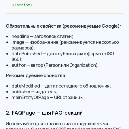
<
/script>
Обязательные свойства (рекомендуемые Google):
headline — заголовок статьи;
image — изображение (рекомендуется несколько
размеров);
datePublished — дата публикации в формате ISO
8601;
author — автор (Person или Organization).
Рекомендуемые свойства:
dateModified — дата последнего обновления;
publisher — издатель;
mainEntityOfPage — URL страницы.
2. FAQPage — для FAQ-секций
Используйте для страниц с часто задаваемыми