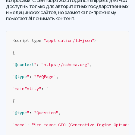
вопросами. С сентября 2023 года rich snippets для FAQ
доступны только для авторитетных государственных
и медицинских сайтов, но разметка по-прежнему
помогает AI понимать контент.
<script type=
"application/ld+json"
>

{

"
@context
"
: 
"https://schema.org"
,

"
@type
"
: 
"FAQPage"
,

"mainEntity"
: [

{

"
@type
"
: 
"Question"
,

"name"
: 
"Что такое GEO (Generative Engine Optimiza