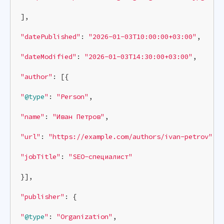
],

"datePublished"
: 
"2026-01-03T10:00:00+03:00"
,

"dateModified"
: 
"2026-01-03T14:30:00+03:00"
,

"author"
: [{

"
@type
"
: 
"Person"
,

"name"
: 
"Иван Петров"
,

"url"
: 
"https://example.com/authors/ivan-petrov"
,

"jobTitle"
: 
"SEO-специалист"
}],

"publisher"
: {

"
@type
"
: 
"Organization"
,
