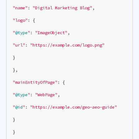
"name"
: 
"Digital Marketing Blog"
,

"logo"
: {

"
@type
"
: 
"ImageObject"
,

"url"
: 
"https://example.com/logo.png"
}

},

"mainEntityOfPage"
: {

"
@type
"
: 
"WebPage"
,

"
@id
"
: 
"https://example.com/geo-aeo-guide"
}

}
