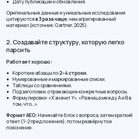
Дату публикации и обновления.
Оригинальные данные и уникальные исследования
цитируются
в 3 раза чаще
, чем агрегированный
материал (источник: Gartner, 2025).
2. Создавайте структуру, которую легко
парсить
Работает хорошо:
Короткие абзацы по
2–4 строки.
Нумерованные и маркированные списки.
Таблицы со сравнениями.
Подзаголовки, отражающие конкретные вопросы.
Формулировки: «X значит Y», «Разница между A и B в
том, что…».
Формат AEO:
Начинайте блок с вопроса, затем краткий
ответ (1–2 предложения), потом развёрнутое
пояснение.