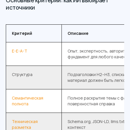
Основные критерии: как ИИ выбирает
источники
Критерий
Описание
E-E-A-T
Опыт, экспертность, авторите
фундамент для любого качест
Структура
Подзаголовки H2–H3, списки, 
материал должен быть легко 
Семантическая
Полное раскрытие темы с факт
полнота
поверхностная справка
Техническая
Schema.org, JSON-LD, llms.txt
разметка
контекст