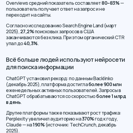
Overviews средний показатель составляет
80–83%
—
пользователь получает ответ на запрос и не
переходит на сайты.
Согласно исследованию Search Engine Land (март
2025),
27,2%
поисковых запросов в США
заканчиваются без клика. При этом органический CTR
упал до
40,3%
.
Всё больше людей используют нейросети
для поиска информации
ChatGPT установил рекорд: по данным Backlinko
(декабрь 2025), платформа достигла
более 900 млн
еженедельных активных пользователей. Запросы в
ChatGPT обрабатываются со скоростью
более 1 млрд
в день
.
Другие платформы также показывают рост трафика:
Perplexity увеличил аудиторию на
370%
год к году,
Claude — на
190%
(источник: TechCrunch, декабрь
2025).