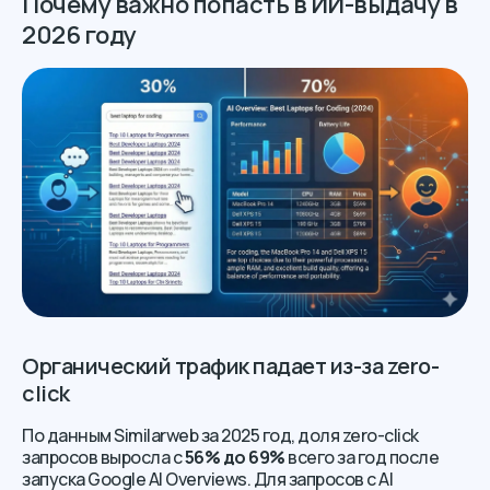
Почему важно попасть в ИИ-выдачу в
2026 году
Органический трафик падает из-за zero-
click
По данным Similarweb за 2025 год, доля zero-click
запросов выросла с
56% до 69%
всего за год после
запуска Google AI Overviews. Для запросов с AI