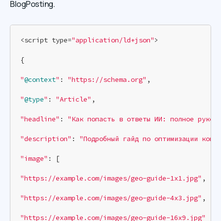
BlogPosting.
<script type=
"application/ld+json"
>

{

"
@context
"
: 
"https://schema.org"
,

"
@type
"
: 
"Article"
,

"headline"
: 
"Как попасть в ответы ИИ: полное руков
"description"
: 
"Подробный гайд по оптимизации конт
"image"
: [

"https://example.com/images/geo-guide-1x1.jpg"
,

"https://example.com/images/geo-guide-4x3.jpg"
,

"https://example.com/images/geo-guide-16x9.jpg"