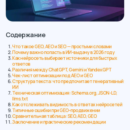
Содержание
Что такое GEO, AEO и SEO — простыми словами
Почему важно попасть в ИИ-выдачу в 2026 году
Как нейросеть выбирает источники для быстрых
ответов
Различия между ChatGPT, Gemini и YandexGPT
Чек-лист оптимизации под AEO и GEO
Структура текста: что предпочитает генеративный
ИИ
Техническая оптимизация: Schema.org, JSON-LD,
llms.txt
Как отслеживать видимость в ответах нейросетей
Типичные ошибки при GEO-продвижении
Сравнительная таблица: SEO, AEO, GEO
Заключение и практические рекомендации