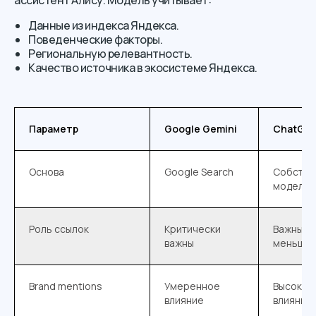
ассистент Алису. Модель учитывает:
Данные из индекса Яндекса.
Поведенческие факторы.
Региональную релевантность.
Качество источника в экосистеме Яндекса.
Параметр
Google Gemini
ChatGP
Основа
Google Search
Собстве
модель +
Роль ссылок
Критически
Важны, н
важны
меньше
Brand mentions
Умеренное
Высокое
влияние
влияние