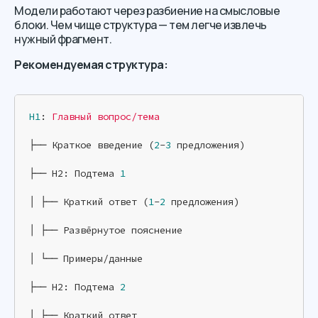
Модели работают через разбиение на смысловые
блоки. Чем чище структура — тем легче извлечь
нужный фрагмент.
Рекомендуемая структура:
H1
: 
Главный вопрос/тема
├── Краткое введение (
2
-
3
 предложения)

├── H2: Подтема 
1
│ ├── Краткий ответ (
1
-
2
 предложения)

│ ├── Развёрнутое пояснение

│ └── Примеры/данные

├── H2: Подтема 
2
│ ├── Краткий ответ
