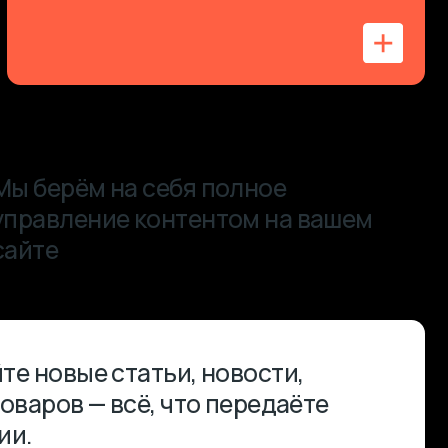
ие контентом на вашем
статьи, новости,
 всё, что передаёте
ю на существующих
 обновляем
нтакты, добавляем