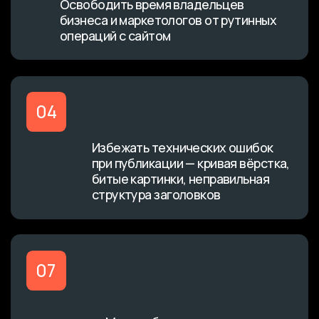
подзаголовки, списки, вре
Избежать технических ошибок
Делаем контент структур
при публикации — кривая вёрстка,
для чтения.
битые картинки, неправильная
структура заголовков
Получить
07
Масштабировать производство
контента без найма штатного
контент-менеджера
Мы берём 