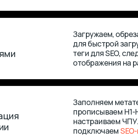
Заполняем метатеги (title, d
прописываем H1-H6, добав
я
настраиваем ЧПУ. Если ну
подключаем
SEO-копирайт
оптимизированного контен
Загружаем видео, настраи
добавляем аудио, презент
следим за корректным ото
Добавляем новые разделы,
ц
посадочные страницы — и