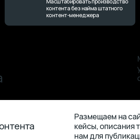
управлен
сайте
Размещаем на сайте новые 
ента
кейсы, описания товаров —
нам для публикации.
Актуализируем информаци
страницах — меняем цены,
ниц
описания услуг, правим ко
новую информацию.