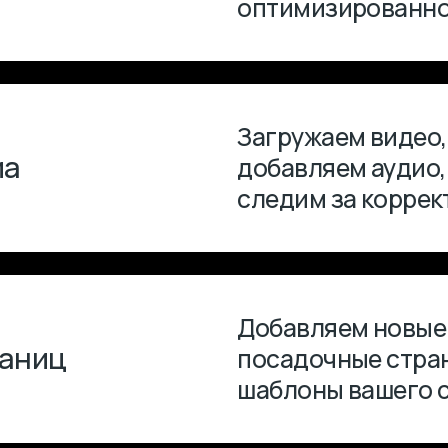
шаблоны вашего сайта или
Проставляем ссылки межд
для улучшения навигации 
распределения веса для SE
Проверяем и публикуем ко
отвечаем на вопросы или 
ответ.