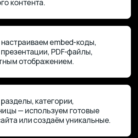
 создаём уникальные.
у страницами
и
O.
мментарии к статьям,
передаём вам на