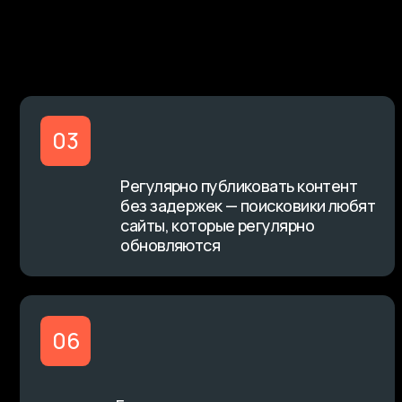
Регулярно публиковать контент
без задержек — поисковики любят
сайты, которые регулярно
обновляются
06
Быстро реагировать на изменения
— новая акция, обновление прайса,
исправление ошибок
Что входит
в услугу