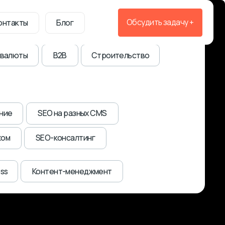
тура
Для digital-агентств
Обсудить задачу
+
Блог
B2B
Строительство
 на разных CMS
консалтинг
ент-менеджмент