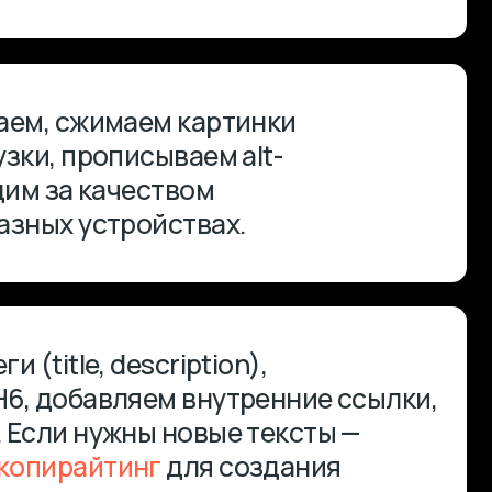
escription),
ляем внутренние ссылки,
жны новые тексты —
инг
для создания
та.
ваем embed-коды,
ации, PDF-файлы,
бражением.
 категории,
спользуем готовые