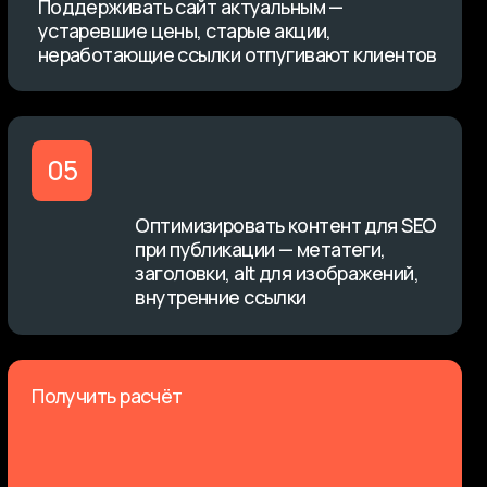
зки, выделения.
Оптимизировать контент для SEO
ированным и удобным
при публикации — метатеги,
заголовки, alt для изображений,
внутренние ссылки
 расчёт
на себя полное