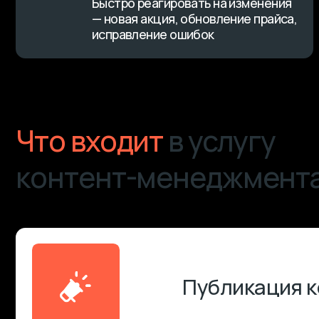
контент-менеджмента
Публикация конт
Обновление стра