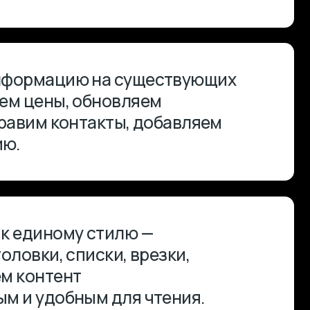
у стилю —
писки, врезки,
т
ным для чтения.
маем картинки
писываем alt-
ачеством
тройствах.