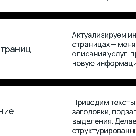
Приводим тексты к едином
заголовки, подзаголовки, с
выделения. Делаем контен
структурированным и удоб
Загружаем, обрезаем, сжи
для быстрой загрузки, про
теги для SEO, следим за к
отображения на разных ус